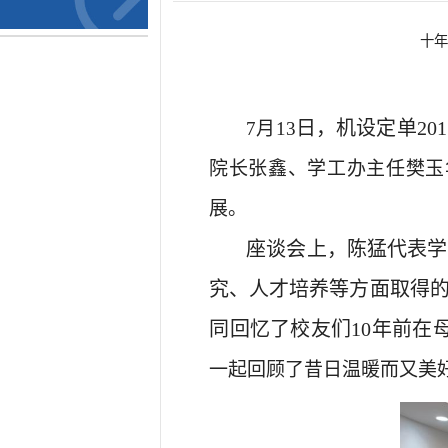
十年
日，机设定单
20
7
月
13
院长张鑫、学工办主任樊玉
展。
座谈会上，陈猛代表学
究、人才培养等方面取得
同回忆了校友们
10年前
一起回顾了昔日温暖而又美