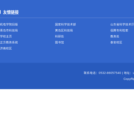
友情链接
机电学院旧版
国家科学技术部
山东省科学技术
青岛市科技局
黄岛区科技局
佰腾专利检索
学校主页
科研处
教务处
正方教务系统
图书馆
泰安校区
济南校区
联系电话：0532-86057540 | 地
Copy