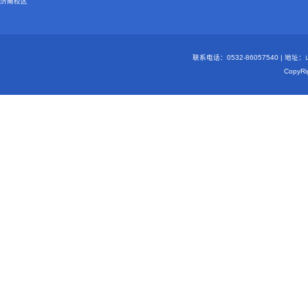
济南校区
联系电话：0532-86057540 | 地
Copy