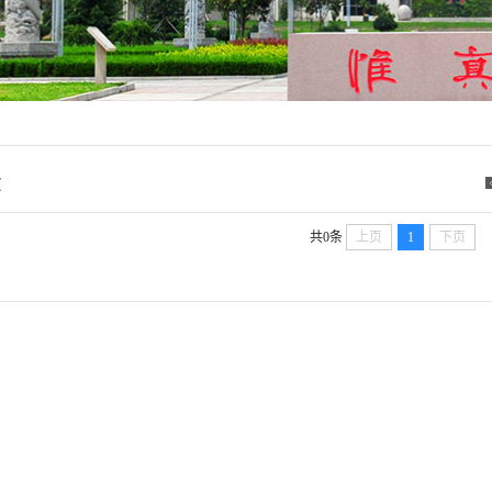
录
共0条
上页
1
下页