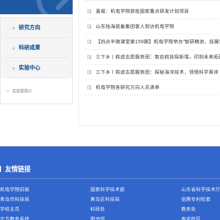
喜报：机电学院获批国家重点研发计划项目
山东陆海装备集团客人到访机电学院
研究方向
【四点半微课堂第159期】机电学院举办“智研精进，技展
科研成果
三下乡丨嵙迹志愿服务团：智启嵙技探新境，印刻未来拓
实验中心
三下乡丨嵙迹志愿服务团：探秘海洋技术，领悟科学真谛
机电学院各研究方向人员清单
实验室简介
友情链接
机电学院旧版
国家科学技术部
山东省科学技术
青岛市科技局
黄岛区科技局
佰腾专利检索
学校主页
科研处
教务处
正方教务系统
图书馆
泰安校区