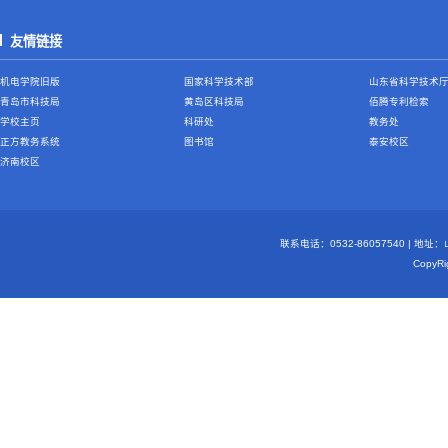
友情链接
机电学院旧版
国家科学技术部
山东省科学技术
青岛市科技局
黄岛区科技局
佰腾专利检索
学校主页
科研处
教务处
正方教务系统
图书馆
泰安校区
济南校区
联系电话：0532-86057540 | 地
Copy