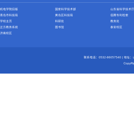
机电学院旧版
国家科学技术部
山东省科学技术
青岛市科技局
黄岛区科技局
佰腾专利检索
学校主页
科研处
教务处
正方教务系统
图书馆
泰安校区
济南校区
联系电话：0532-86057540 | 地
Copy