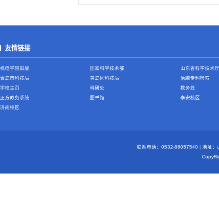
友情链接
机电学院旧版
国家科学技术部
山东省科学技术
青岛市科技局
黄岛区科技局
佰腾专利检索
学校主页
科研处
教务处
正方教务系统
图书馆
泰安校区
济南校区
联系电话：0532-86057540 | 地
Copy