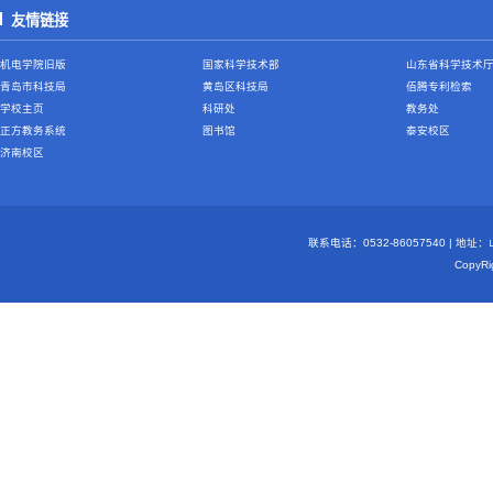
友情链接
机电学院旧版
国家科学技术部
山东省科学技术
青岛市科技局
黄岛区科技局
佰腾专利检索
学校主页
科研处
教务处
正方教务系统
图书馆
泰安校区
济南校区
联系电话：0532-86057540 | 地
Copy