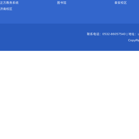
正方教务系统
图书馆
泰安校区
济南校区
联系电话：0532-86057540 | 地
Copy