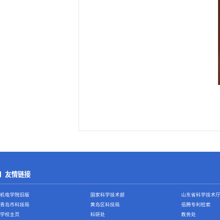
友情链接
机电学院旧版
国家科学技术部
山东省科学技术
青岛市科技局
黄岛区科技局
佰腾专利检索
学校主页
科研处
教务处