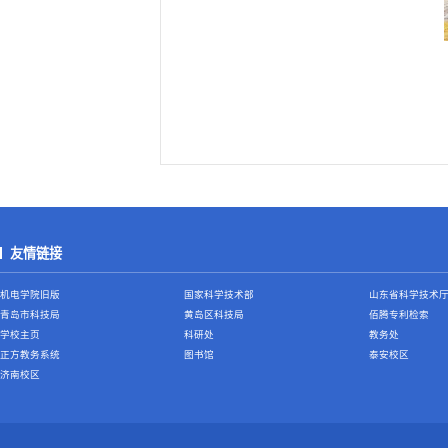
友情链接
机电学院旧版
国家科学技术部
山东省科学技术
青岛市科技局
黄岛区科技局
佰腾专利检索
学校主页
科研处
教务处
正方教务系统
图书馆
泰安校区
济南校区