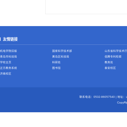
友情链接
机电学院旧版
国家科学技术部
山东省科学技术
青岛市科技局
黄岛区科技局
佰腾专利检索
学校主页
科研处
教务处
正方教务系统
图书馆
泰安校区
济南校区
联系电话：0532-86057540 | 地
Copy