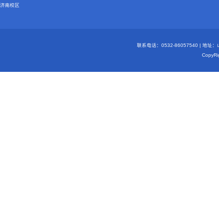
济南校区
联系电话：0532-86057540 | 地
Copy