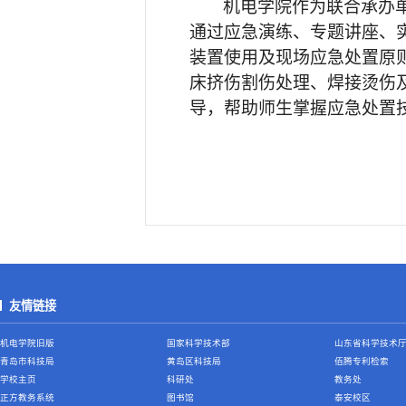
机电学院作为联合承办
通过应急演练、专题讲座、
装置使用及现场应急处置原
床挤伤割伤处理、焊接烫伤
导，帮助师生掌握应急处置
友情链接
机电学院旧版
国家科学技术部
山东省科学技术
青岛市科技局
黄岛区科技局
佰腾专利检索
学校主页
科研处
教务处
正方教务系统
图书馆
泰安校区