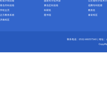
机电学院旧版
国家科学技术部
山东省科学技术
青岛市科技局
黄岛区科技局
佰腾专利检索
学校主页
科研处
教务处
正方教务系统
图书馆
泰安校区
济南校区
联系电话：0532-86057540 | 地
Copy