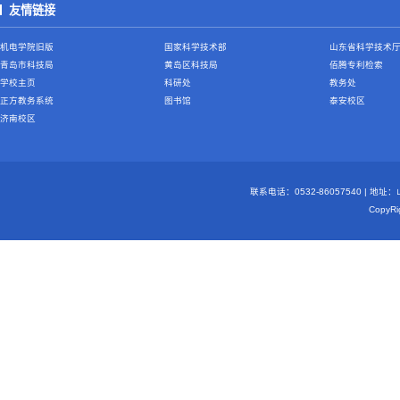
友情链接
机电学院旧版
国家科学技术部
山东省科学技术
青岛市科技局
黄岛区科技局
佰腾专利检索
学校主页
科研处
教务处
正方教务系统
图书馆
泰安校区
济南校区
联系电话：0532-86057540 | 地
Copy