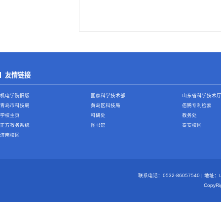
友情链接
机电学院旧版
国家科学技术部
山东省科学技术
青岛市科技局
黄岛区科技局
佰腾专利检索
学校主页
科研处
教务处
正方教务系统
图书馆
泰安校区
济南校区
联系电话：0532-86057540 | 地
Copy