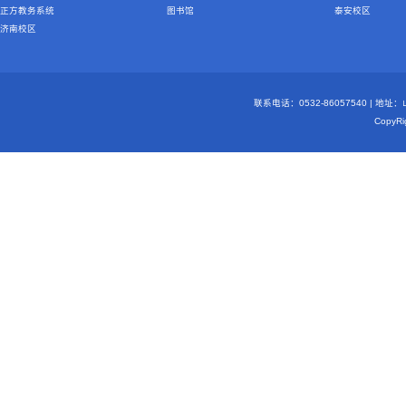
正方教务系统
图书馆
泰安校区
济南校区
联系电话：0532-86057540 | 地
Copy