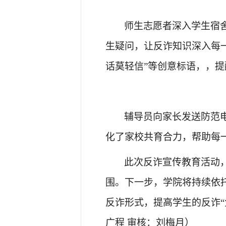
师生志愿者深入学生宿
生疑问，让反诈知识深入每
话莫轻信
”
等创意标语，
，提
辅导员向家长发送防范
化了家校共育合力，帮助每
此次反诈宣传教育活动
围。下一步，
学院
将持续依
反诈形式，提高
学生
的反诈“
广程 审核：刘梅月）