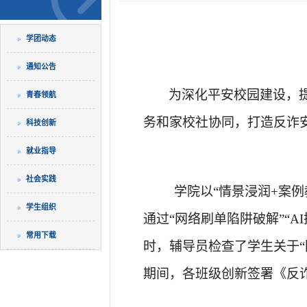
学团动态
通知公告
为深化平安校园建设，
青春领航
务和家校社协同，打造反诈
科技创新
就业指导
社会实践
学院以
“
情景浸润
+案例
学生组织
通过
“
网络刷单陷阱破解
”“
A
常用下载
时，辅导员检查了学生关于
期间，各班级创新签署《反