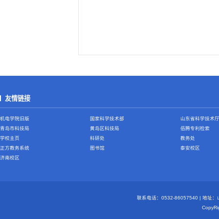
友情链接
机电学院旧版
国家科学技术部
山东省科学技术
青岛市科技局
黄岛区科技局
佰腾专利检索
学校主页
科研处
教务处
正方教务系统
图书馆
泰安校区
济南校区
联系电话：0532-86057540 | 地
Copy