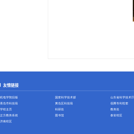
友情链接
机电学院旧版
国家科学技术部
山东省科学技术
青岛市科技局
黄岛区科技局
佰腾专利检索
学校主页
科研处
教务处
正方教务系统
图书馆
泰安校区
济南校区