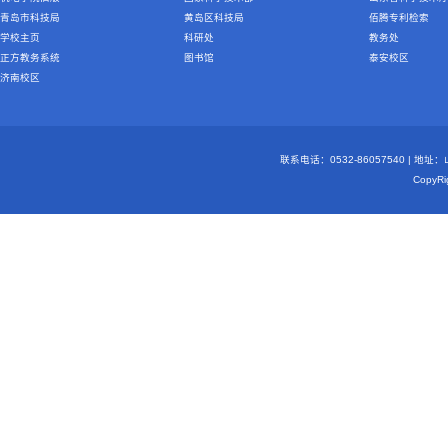
青岛市科技局
黄岛区科技局
佰腾专利检索
学校主页
科研处
教务处
正方教务系统
图书馆
泰安校区
济南校区
联系电话：0532-86057540 | 地
Copy