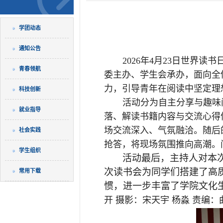
学团动态
通知公告
2026年4月23日世界
青春领航
委主办、学生会承办，面向全
力，引导青年在阅读中坚定理
科技创新
活动分为自主分享与趣味
就业指导
落、解读书籍内容与交流心得
场交流深入、气氛融洽。随后
社会实践
抢答，将现场氛围推向高潮。
学生组织
活动最后，主持人对本
次读书会为同学们搭建了高
常用下载
惯，进一步丰富了学院文化
开
摄影：宋天宇
杨淼
责编：