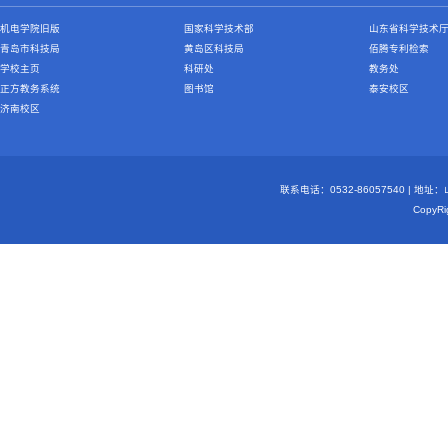
机电学院旧版
国家科学技术部
山东省科学技术
青岛市科技局
黄岛区科技局
佰腾专利检索
学校主页
科研处
教务处
正方教务系统
图书馆
泰安校区
济南校区
联系电话：0532-86057540 | 地
Copy