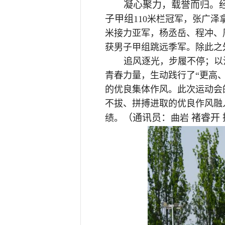
凝心聚力，载誉而归。
子甲组
110米栏冠军，张广泽
米接力亚军，杨丞岳、程冲、
获男子甲组跳远季军。除此之
追风逐光，步履不停；以
青春力量，生动践行了“更高
的优良集体作风。此次运动会
不拔、拼搏进取的优良作风融
（通讯员：
褚睿开
绩。
曲岩