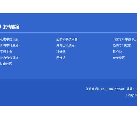
友情链接
机电学院旧版
国家科学技术部
山东省科学技术
青岛市科技局
黄岛区科技局
佰腾专利检索
学校主页
科研处
教务处
正方教务系统
图书馆
泰安校区
济南校区
联系电话：0532-86057540 | 地
Copy