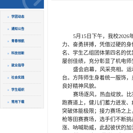
学团动态
通知公告
5月15日下午，我校20
青春领航
力、奋勇拼搏，凭借过硬的身
名、学生乙组团体第四名的优
科技创新
屡创佳绩，充分彰显了机电师
就业指导
盛会启幕，风采亮相。运
台。方阵师生身着统一服饰，
社会实践
良好精神风貌。
学生组织
赛场逐风，热血绽放。比
跑赛道上，健儿们蓄力迸发、
常用下载
突破体能极限；接力赛场之上
枪等田赛赛场，选手们不断挑
涨、呐喊助威，此起彼伏的加