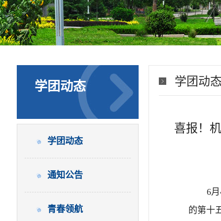
学团动
学团动态
喜报！机
学团动态
通知公告
6
青春领航
的第十