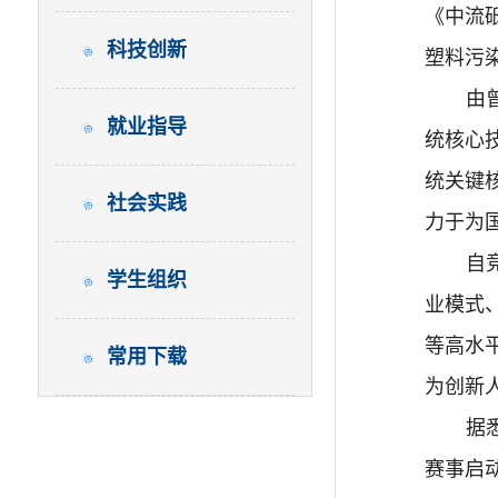
《中流
科技创新
塑料污
由
就业指导
统核心
统关键
社会实践
力于为
自
学生组织
业模式
等高水
常用下载
为创新
据
赛事启动