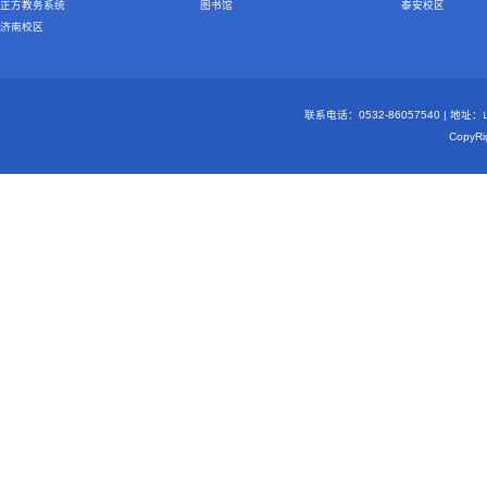
正方教务系统
图书馆
泰安校区
济南校区
联系电话：0532-86057540 | 地
Copy