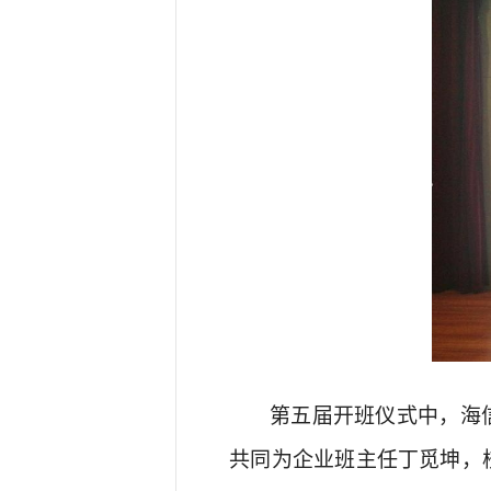
第五届开班仪式
中
，
海
共同
为企业班主任
丁觅坤
，