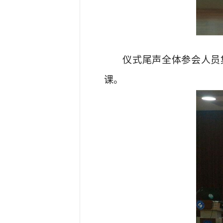
仪式尾声全体
参会
人员
课。