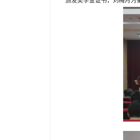
颁发奖学金证书，刘梅月为