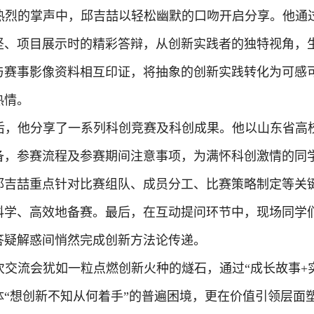
热烈的掌声中，邱吉喆以轻松幽默的口吻开启分享。他通
坚、项目展示时的精彩答辩，从创新实践者的独特视角，
与赛事影像资料相互印证，将抽象的创新实践转化为可感
热情。
后，他分享了一系列科创竞赛及科创成果。他以山东省高
备，参赛流程及参赛期间注意事项，为满怀科创激情的同
邱吉喆重点针对比赛组队、成员分工、比赛策略制定等关
科学、高效地备赛。最后，在互动提问环节中，现场同学
答疑解惑间悄然完成创新方法论传递。
次交流会犹如一粒点燃创新火种的燧石，通过“成长故事+
体“想创新不知从何着手”的普遍困境，更在价值引领层面