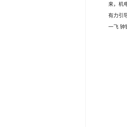
来，机
有力引
一飞 钟