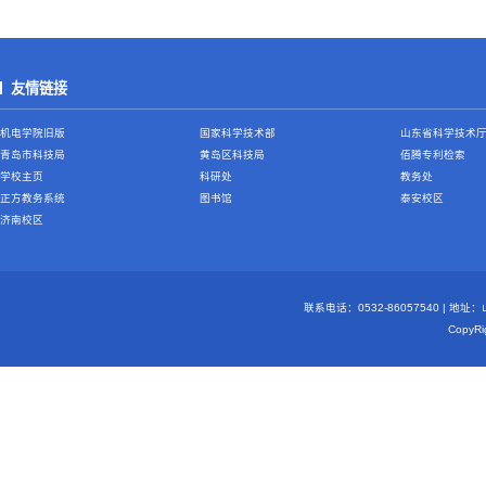
友情链接
机电学院旧版
国家科学技术部
山东省科学技术
青岛市科技局
黄岛区科技局
佰腾专利检索
学校主页
科研处
教务处
正方教务系统
图书馆
泰安校区
济南校区
联系电话：0532-86057540 | 地
Copy