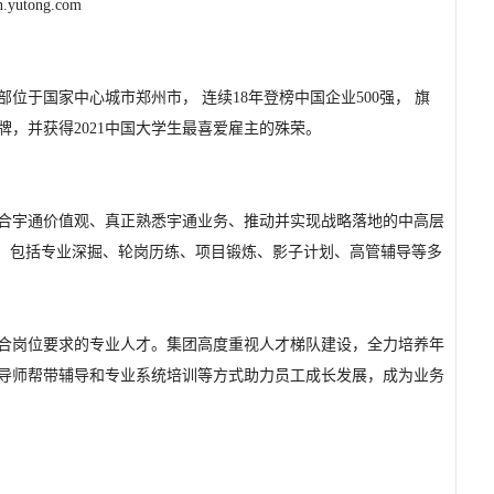
in.yutong.com
部位于国家中心城市郑州市， 连续
18
年登榜中国企业
500
强， 旗
牌，并获得
2021
中国大学生最喜爱雇主的殊荣。
合宇通价值观、真正熟悉宇通业务、推动并实现战略落地的中高层
，包括专业深掘、轮岗历练、项目锻炼、影子计划、高管辅导等多
合岗位要求的专业人才。集团高度重视人才梯队建设，全力培养年
导师帮带辅导和专业系统培训等方式助力员工成长发展，成为业务