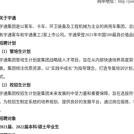
网申地址：
http://jo
关于宇通
宇通集团是以客车、卡车、环卫装备及工程机械为主业的商用车集团，总
有宇通客车和宇通重工
2
家上市公司。宇通荣登
2021
年中国
500
最具价值品
招聘计划
（
1
）管培生计划
宇通集团管培生计划是集团战略级人才项目，旨在从内部快速培养高度契
者。集团倾注优质资源，以
“
实践中成长
”
为指导理念，打造专属培训计划
式。
（
2
）校招生计划
宇通集团校招生计划是集团未来发展的中坚力量和重要保障，旨在选拔符
，为校招生制定系统的培养规划、提供良好的发展平台，通过岗位锻炼、
。
招聘对象
2021
届、
2022
届本科
/
硕士毕业生