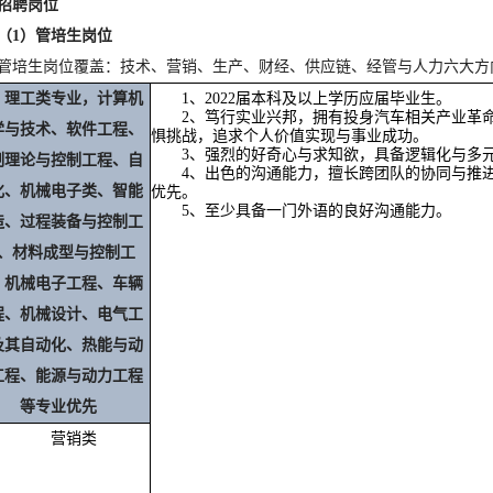
招聘岗位
（
1
）管培生岗位
管培生岗位覆盖：技术、营销、生产、财经、供应链、经管与人力六大方
理工类专业，计算机
1
、
2022
届本科及以上学历应届毕业生。
2
、笃行实业兴邦，拥有投身汽车相关产业革
学与技术、软件工程、
惧挑战，追求个人价值实现与事业成功。
3
、强烈的好奇心与求知欲，具备逻辑化与多
制理论与控制工程、自
4
、出色的沟通能力，擅长跨团队的协同与推
化、机械电子类、智能
优先。
5
、至少具备一门外语的良好沟通能力。
造、过程装备与控制工
、材料成型与控制工
、机械电子工程、车辆
程、机械设计、电气工
及其自动化、热能与动
工程、能源与动力工程
等专业优先
营销类