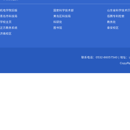
机电学院旧版
国家科学技术部
山东省科学技术
青岛市科技局
黄岛区科技局
佰腾专利检索
学校主页
科研处
教务处
正方教务系统
图书馆
泰安校区
济南校区
联系电话：0532-86057540 | 地
Copy