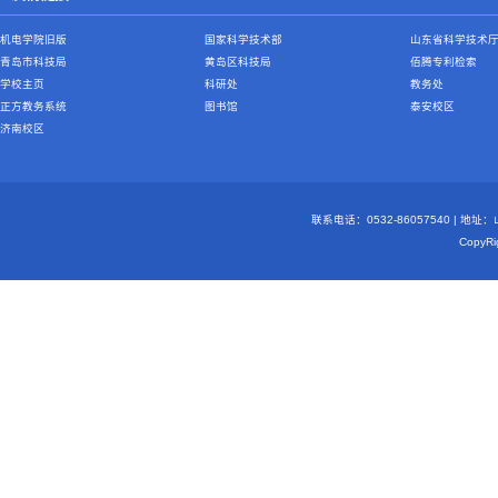
机电学院旧版
国家科学技术部
山东省科学技术
青岛市科技局
黄岛区科技局
佰腾专利检索
学校主页
科研处
教务处
正方教务系统
图书馆
泰安校区
济南校区
联系电话：0532-86057540 | 地
Copy