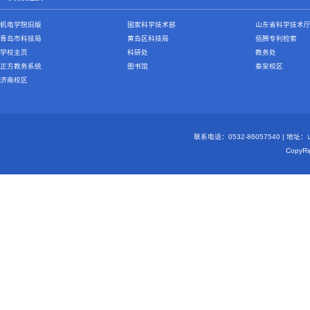
机电学院旧版
国家科学技术部
山东省科学技术
青岛市科技局
黄岛区科技局
佰腾专利检索
学校主页
科研处
教务处
正方教务系统
图书馆
泰安校区
济南校区
联系电话：0532-86057540 | 地
Copy