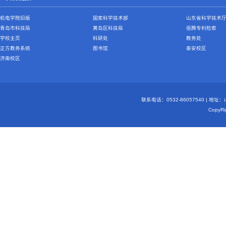
机电学院旧版
国家科学技术部
山东省科学技术
青岛市科技局
黄岛区科技局
佰腾专利检索
学校主页
科研处
教务处
正方教务系统
图书馆
泰安校区
济南校区
联系电话：0532-86057540 | 地
Copy