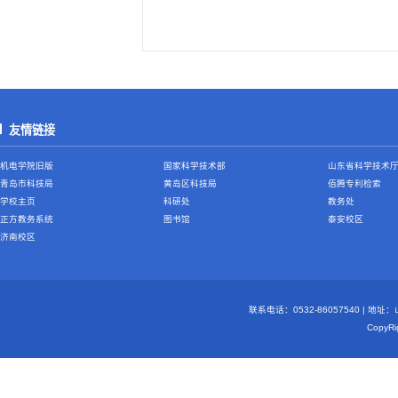
友情链接
机电学院旧版
国家科学技术部
山东省科学技术
青岛市科技局
黄岛区科技局
佰腾专利检索
学校主页
科研处
教务处
正方教务系统
图书馆
泰安校区
济南校区
联系电话：0532-86057540 | 地
Copy