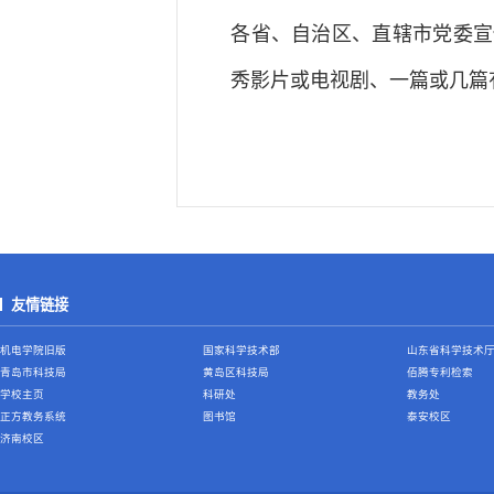
各省、自治区、直辖市党委宣
秀影片或电视剧、一篇或几篇
友情链接
机电学院旧版
国家科学技术部
山东省科学技术
青岛市科技局
黄岛区科技局
佰腾专利检索
学校主页
科研处
教务处
正方教务系统
图书馆
泰安校区
济南校区