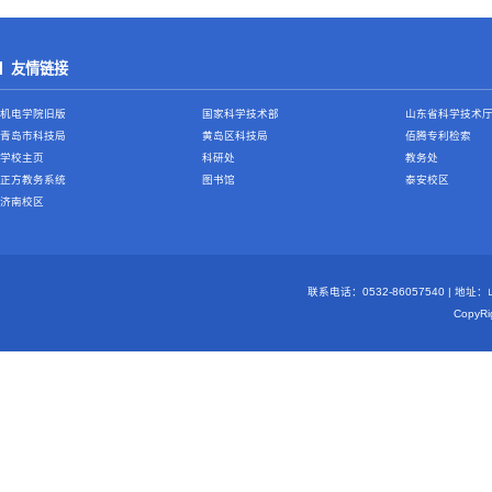
友情链接
机电学院旧版
国家科学技术部
山东省科学技术
青岛市科技局
黄岛区科技局
佰腾专利检索
学校主页
科研处
教务处
正方教务系统
图书馆
泰安校区
济南校区
联系电话：0532-86057540 | 地
Copy