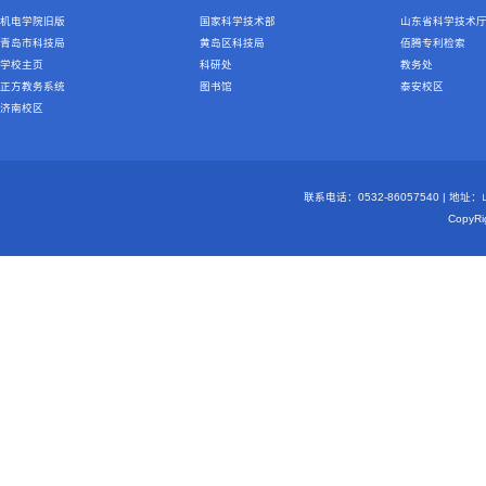
机电学院旧版
国家科学技术部
山东省科学技术
青岛市科技局
黄岛区科技局
佰腾专利检索
学校主页
科研处
教务处
正方教务系统
图书馆
泰安校区
济南校区
联系电话：0532-86057540 | 地
Copy