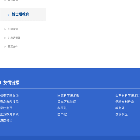
学位申请
博士后教育
招聘简章
进出站管理
政策文件
友情链接
机电学院旧版
国家科学技术部
山东省科学技术
青岛市科技局
黄岛区科技局
佰腾专利检索
学校主页
科研处
教务处
正方教务系统
图书馆
泰安校区
济南校区