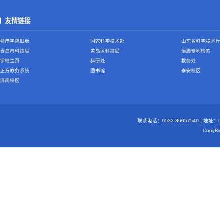
友情链接
机电学院旧版
国家科学技术部
山东省科学技术
青岛市科技局
黄岛区科技局
佰腾专利检索
学校主页
科研处
教务处
正方教务系统
图书馆
泰安校区
济南校区
联系电话：0532-86057540 | 地
Copy