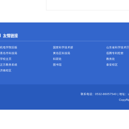
友情链接
机电学院旧版
国家科学技术部
山东省科学技术
青岛市科技局
黄岛区科技局
佰腾专利检索
学校主页
科研处
教务处
正方教务系统
图书馆
泰安校区
济南校区
联系电话：0532-86057540 | 地
Copy