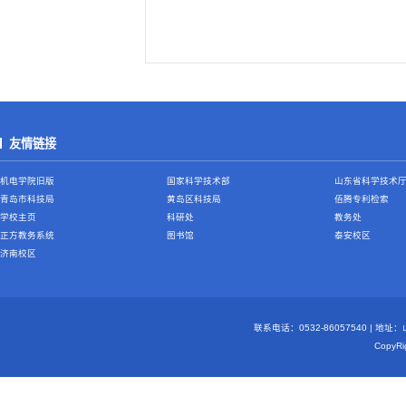
友情链接
机电学院旧版
国家科学技术部
山东省科学技术
青岛市科技局
黄岛区科技局
佰腾专利检索
学校主页
科研处
教务处
正方教务系统
图书馆
泰安校区
济南校区
联系电话：0532-86057540 | 地
Copy