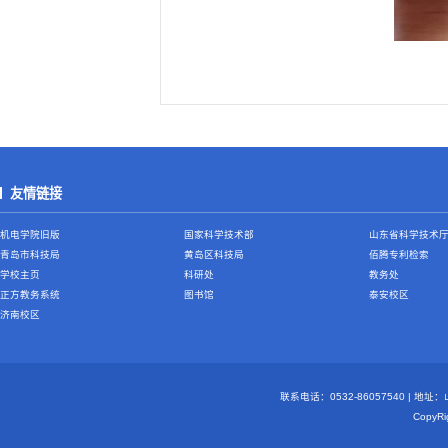
友情链接
机电学院旧版
国家科学技术部
山东省科学技术
青岛市科技局
黄岛区科技局
佰腾专利检索
学校主页
科研处
教务处
正方教务系统
图书馆
泰安校区
济南校区
联系电话：0532-86057540 | 地
Copy