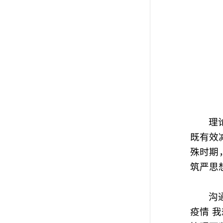
理
既有效
殊时期
筑严思
沟
疫情 