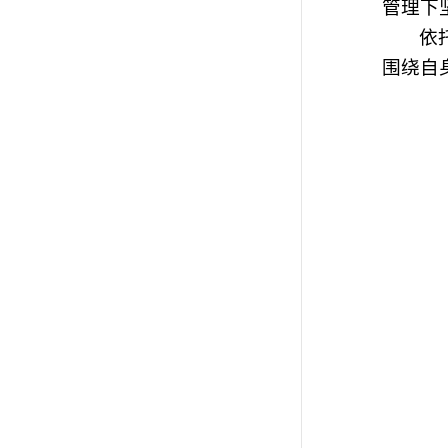
管理下
依
围绕自