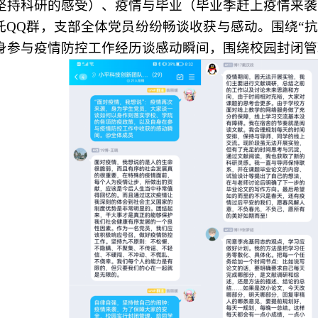
坚持科研的感受）、疫情与毕业（毕业季赶上疫情来袭
托
QQ群，支部全体党员纷纷畅谈收获与感动。围绕“
身参与疫情防控工作经历谈感动瞬间，围绕校园封闭管