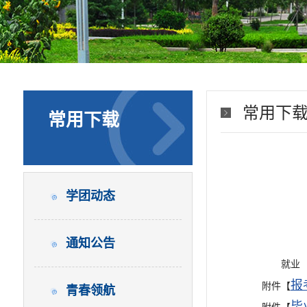
常用下
常用下载
学团动态
通知公告
就业
报
附件【
青春领航
毕