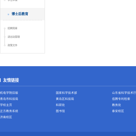
学位申请
博士后教育
招聘简章
进出站管理
政策文件
友情链接
机电学院旧版
国家科学技术部
山东省科学技术
青岛市科技局
黄岛区科技局
佰腾专利检索
学校主页
科研处
教务处
正方教务系统
图书馆
泰安校区
济南校区