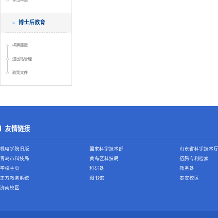
学位申请
博士后教育
招聘简章
进出站管理
政策文件
友情链接
机电学院旧版
国家科学技术部
山东省科学技术
青岛市科技局
黄岛区科技局
佰腾专利检索
学校主页
科研处
教务处
正方教务系统
图书馆
泰安校区
济南校区