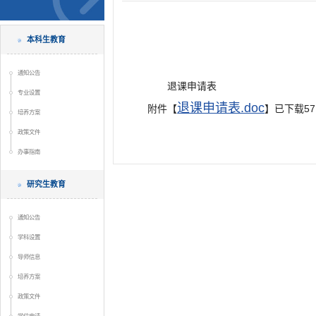
本科生教育
通知公告
退课申请表
专业设置
退课申请表.doc
附件【
】已下载
57
培养方案
政策文件
办事指南
研究生教育
通知公告
学科设置
导师信息
培养方案
政策文件