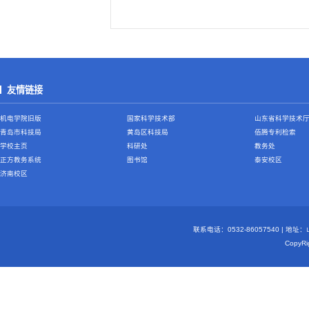
友情链接
机电学院旧版
国家科学技术部
山东省科学技术
青岛市科技局
黄岛区科技局
佰腾专利检索
学校主页
科研处
教务处
正方教务系统
图书馆
泰安校区
济南校区
联系电话：0532-86057540 | 地
Copy