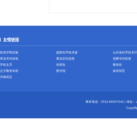
友情链接
机电学院旧版
国家科学技术部
山东省科学技术
青岛市科技局
黄岛区科技局
佰腾专利检索
学校主页
科研处
教务处
正方教务系统
图书馆
泰安校区
济南校区
联系电话：0532-86057540 | 地
Copy