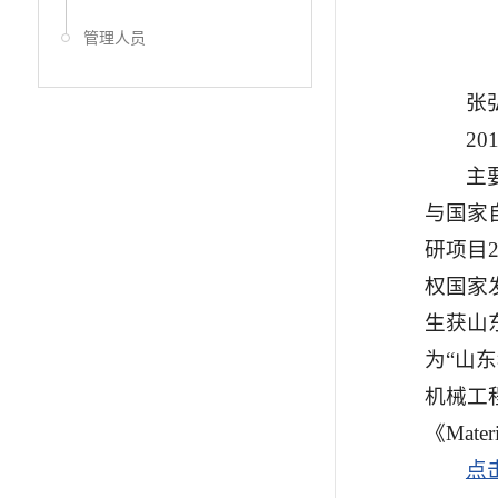
管理人员
张
2
主
与国家
研项目
权国家
生获山
为“山
机械工
《Mater
点