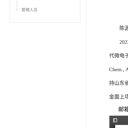
管理人员
陈
202
代微电
Chem., A
持山东
金面上
邮