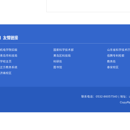
友情链接
机电学院旧版
国家科学技术部
山东省科学技术
青岛市科技局
黄岛区科技局
佰腾专利检索
学校主页
科研处
教务处
正方教务系统
图书馆
泰安校区
济南校区
联系电话：0532-86057540 | 地
Copy