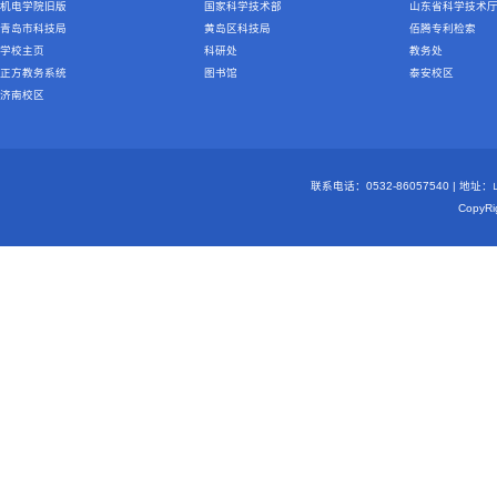
机电学院旧版
国家科学技术部
山东省科学技术
青岛市科技局
黄岛区科技局
佰腾专利检索
学校主页
科研处
教务处
正方教务系统
图书馆
泰安校区
济南校区
联系电话：0532-86057540 | 地
Copy